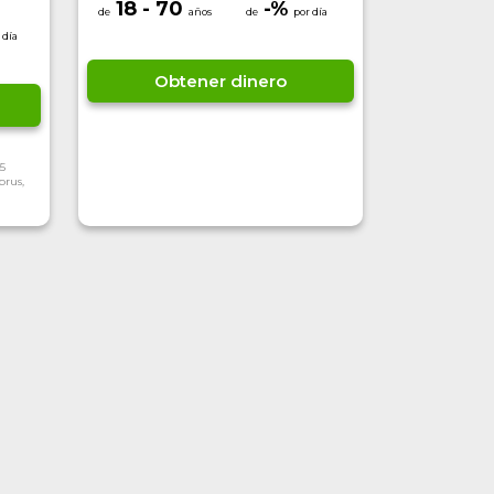
18 - 70
-
%
Obtener dinero
5
prus,