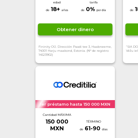
edad
tarifa
18+
0
%
Obtener dinero
Fininity OÜ. Dirección Paadi tee 3, Haabneeme,
“SIA DO
74001 Harju maakond, Estonia. (N° de registro:
Vēžu iel
14523902)
1er préstamo hasta 150 000 MXN
Cantidad MÁXIMA
150 000
TÉRMINO
MXN
61-90