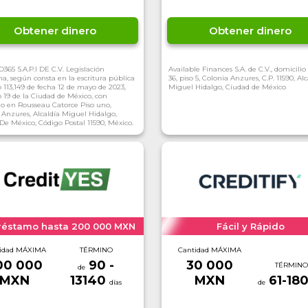
Obtener dinero
Obtener dinero
365 S.A.P.I DE C.V. Legislación
Available Finances S.A. de C.V., domicili
a, según consta en la escritura pública
36, piso 5, Colonia Anzures, C.P. 11590, Alc
113,149 de fecha 12 de mayo de 2023,
Miguel Hidalgo, Ciudad de México
19 de la Ciudad de México, con
io en Rousseau Catorce Piso uno,
 Anzures, Alcaldía Miguel Hidalgo,
De México, Código Postal 11590, México.
préstamo hasta 200 000 MXN
Fácil y Rápido
idad MÁXIMA
TÉRMINO
Cantidad MÁXIMA
00 000
90 -
30 000
TÉRMINO
MXN
13140
MXN
61-18