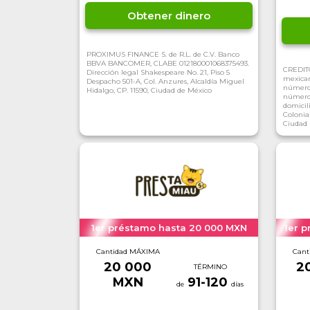
Obtener dinero
PROXIMUS FINANCE S. de R.L. de C.V. Banco
BBVA BANCOMER, CLABE 012180001068375493.
CREDITO
Dirección legal Shakespeare No. 21, Piso 5
mexican
Despacho 501-A, Col. Anzures, Alcaldía Miguel
número 
Hidalgo, CP. 11590, Ciudad de México
número 
domicil
Colonia
Ciudad 
1er préstamo hasta 20 000 MXN
1er 
Cantidad MÁXIMA
Cant
20 000
2
TÉRMINO
MXN
91-120