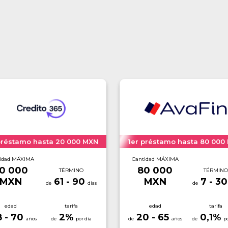
préstamo hasta 20 000 MXN
1er préstamo hasta 80 000
idad MÁXIMA
Cantidad MÁXIMA
0 000
80 000
TÉRMINO
TÉRMINO
MXN
61 - 90
MXN
7 - 30
edad
tarifa
edad
tarifa
8 - 70
2
%
20 - 65
0,1
%