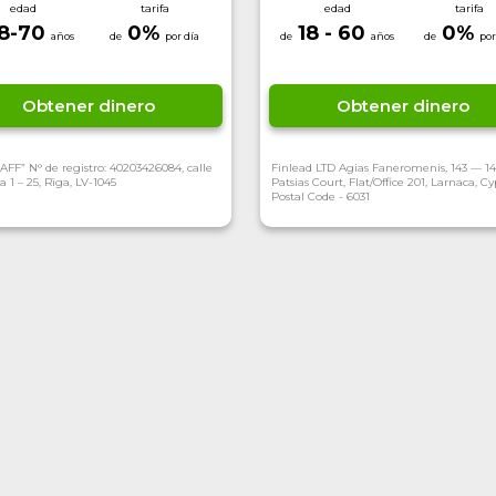
edad
tarifa
edad
tarifa
18-70
0
%
18 - 60
0
%
Obtener dinero
Obtener dinero
AFF” N° de registro: 40203426084, calle
Finlead LTD Agias Faneromenis, 143 — 14
a 1 – 25, Rīga, LV-1045
Patsias Court, Flat/Office 201, Larnaca, Cy
Postal Code - 6031