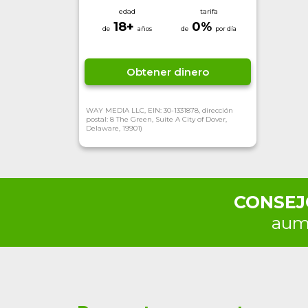
edad
tarifa
18+
0
%
Obtener dinero
WAY MEDIA LLC, EIN: 30-1331878, dirección
postal: 8 The Green, Suite A City of Dover,
Delaware, 19901)
CONSEJ
aume