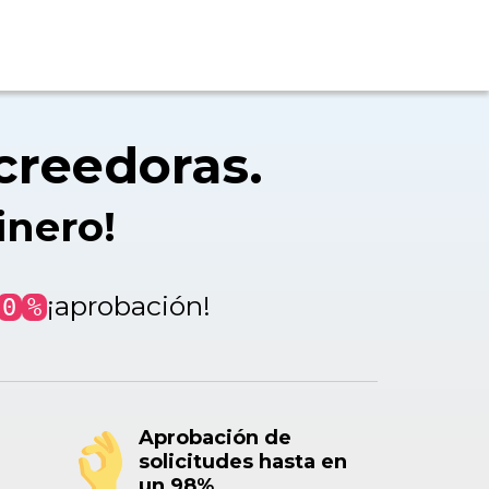
acreedoras.
inero!
¡aprobación!
0
%
Aprobación de
solicitudes hasta en
un 98%