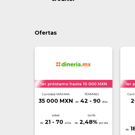
Ofertas
1er préstamo hasta 10 000 MXN
1er 
Cantidad MÁXIMA
TÉRMINO
Cant
35 000 MXN
42 - 90
2
edad
tarifa
21 - 70
2,48
%
1