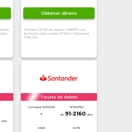
Obtener dinero
o Dante
Finceptiv OÜ (N° de registro: 14563072, con
aldía
domicilio: calle Liivalaia 13 Tallinn Harjumaa
10116, EE).
Tarjeta de debito
Cantidad MÁXIMA
TÉRMINO
-
91-2160
0
edad
tarifa